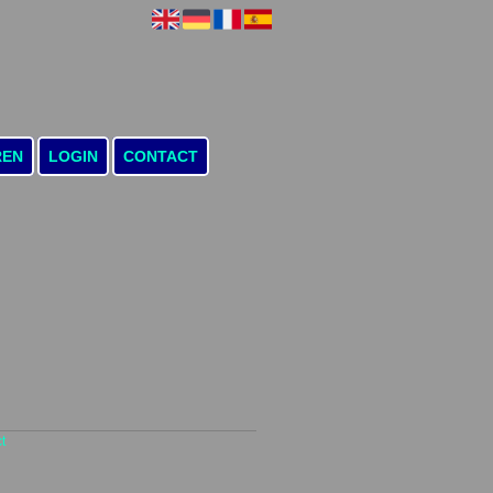
REN
LOGIN
CONTACT
t